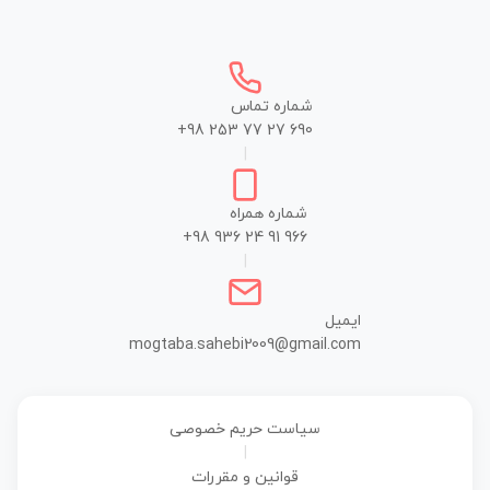
شماره تماس
+98 253 77 27 690
|
شماره همراه
+98 936 24 91 966
|
ایمیل
mogtaba.sahebi2009@gmail.com
سیاست حریم خصوصی
|
قوانین و مقررات