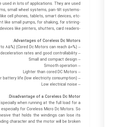
 used in lots of applications. They are used;
-at robot projects like small positioning systems, small wheel systems, pan-tilt systems.
-at small devices like cell phones, tablets, smart devices, etc.
-at medical devices and lab equipment like small pumps, for shaking, for stirring
-at office devices like printers, shutters, card readers…
Advantages of Coreless Dc Motors:
– High-efficiency rates (up to 85%) (Cored Dc Motors can reach 50%)
– High acceleration and deceleration rates and good controllability
– Small and compact design
– Smooth operation
– Lighter than cored DC Motors
– Longer battery life (low electricity consumption)
– Low electrical noise
Disadvantage of a Coreless Dc Motor:
ecially when running at the full load for a
 especially for Coreless Micro Dc Motors. So
esive that holds the windings can lose its
ding character and the motor will be broken.