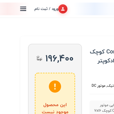
ورود / ثبت نام
ست 2 تایی موتور Coreless کوچک
196,400
یک, موتور DC
این محصول
2 تایی موتور
Coreless کوچک 7x16
موجود نیست