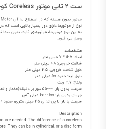
ست 2 تایی موتور Coreless کوچک 7×16 میلی متری ویژه کوادکوپتر
نوع از موتورها دارای دور بسیار بالایی است که 
وصل می شود.
مشخصات:
ابعاد: 16.5 * 7 میلی متر
شافت خروجی: 0.8 میلی متر
طول شافت خروجی: 4.5 میلی متر
طول لید: حدود 50 میلی متر
ولتاژ: 3.7 ولت
سرعت بدون بار: 55000 دور بر دقیقه(مقدار واقعی سرعت ممکن است کمتر یا بیشتر باشد)
جریان بدون بار: 100 ~ 60 میلی آمپر
سرعت با بار: با پروانه ی 45 میلی متری، حدود 30000 دور بر دقیقه و جریان 1000 میلی آمپر
Description:
n are needed. The difference of a coreless
e. They can be in cylindrical, or a disc form.