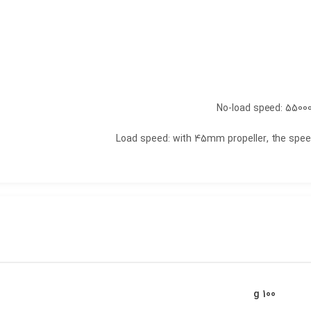
No-load speed: 55000
Load speed: with 45mm propeller, the speed
100 g