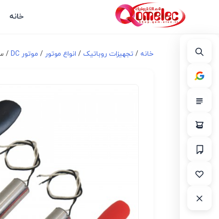
خانه
خانه
/
تجهیزات روباتیک
/
انواع موتور
/
موتور DC
/ ست 2 تایی موتور Coreless کوچک 