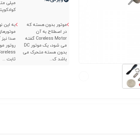
میلی متر
کوادکوپتر.
موتور بدون هسته که
به این نو
در اصطلاح به آن
موتورهای
Coreless Motor گفته
صدا نیز 
می شود، یک موتور DC
روتور مو
بدون هسته متحرک می
باشد ک...
ثابت ...