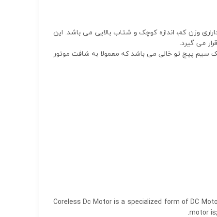
د، یک موتور DC بدون هسته متحرک می باشد که داراری وزن کم، اندازه کوچک و شتاب بالایی می باشد. این
رار می گیرد.
. روتور موتورهای Coreless، فاقد هسته ثابت و روتور آن یک سیم پیچ تو خالی می باشد که معمولا به شافت موتور
Coreless Dc Motor is a specialized form of DC Mot
motor is;