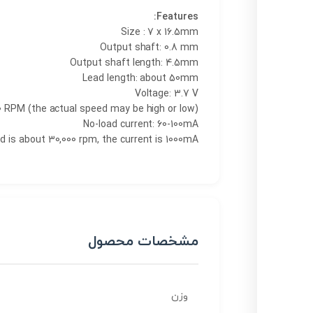
Features:
Size : 7 x 16.5mm
Output shaft: 0.8 mm
Output shaft length: 4.5mm
Lead length: about 50mm
Voltage: 3.7 V
 RPM (the actual speed may be high or low)
No-load current: 60-100mA
 is about 30,000 rpm, the current is 1000mA
مشخصات محصول
وزن