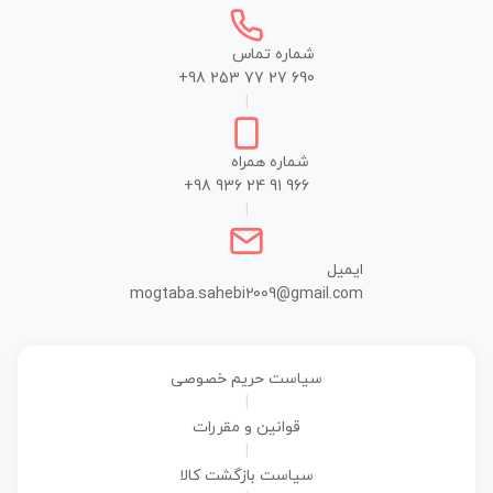
شماره تماس
+98 253 77 27 690
|
شماره همراه
+98 936 24 91 966
|
ایمیل
mogtaba.sahebi2009@gmail.com
سیاست حریم خصوصی
|
قوانین و مقررات
|
سیاست بازگشت کالا