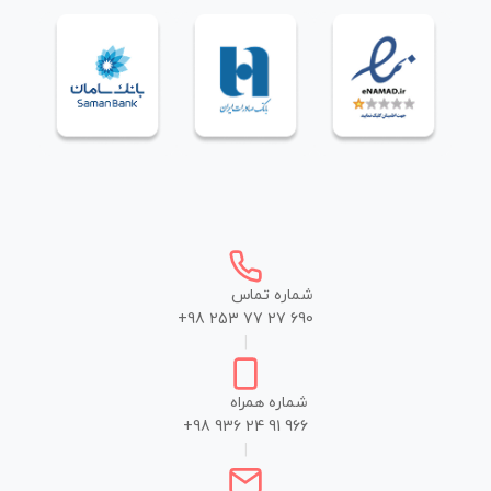
شماره تماس
+98 253 77 27 690
|
شماره همراه
+98 936 24 91 966
|