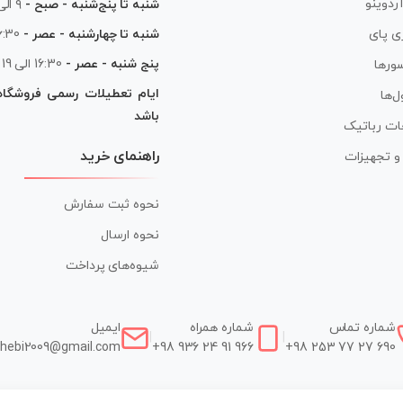
آردوینو
شنبه تا پنج‌شنبه - صبح -
۹ الی ۱۳
شنبه تا چهارشنبه - عصر -
16:30 الی
ی پای
پنج شنبه - عصر -
16:30 الی 19
ورها
ایام تعطیلات رسمی فروشگا
ل‌ها
باشد
ات رباتیک
راهنمای خرید
ر و تجهیزات
نحوه ثبت سفارش
نحوه ارسال
شیوه‌های پرداخت
شماره تماس
شماره همراه
ایمیل
|
|
hebi2009@gmail.com
+98 936 24 91 966
+98 253 77 27 690