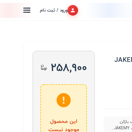
ورود / ثبت نام
JAKEMY JM-
258,900
این محصول
بازکن
JAKEMY JM
موجود نیست