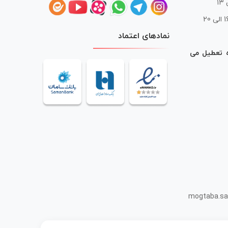
 20
نمادهای اعتماد
ه تعطیل می
mogtaba.sa