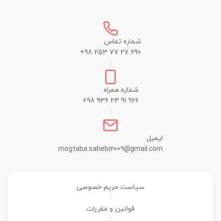
شماره تماس
+98 253 77 27 690
|
شماره همراه
+98 936 24 91 966
|
ایمیل
mogtaba.sahebi2009@gmail.com
سیاست حریم خصوصی
|
قوانین و مقررات
|