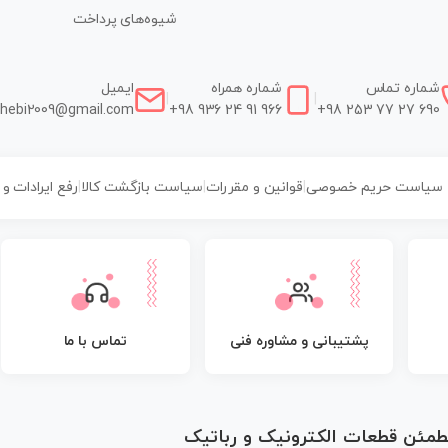
شیوه‌های پرداخت
شماره تماس
شماره همراه
ایمیل
|
|
hebi2009@gmail.com
+98 936 24 91 966
+98 253 77 27 690
سیاست حریم خصوصی
|
قوانین و مقررات
|
سیاست بازگشت کالا
|
رفع ایرادات و
پشتیبانی و مشاوره فنی
تماس با ما
مطمئن قطعات الکترونیک و رباتیک