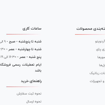
ساعات کاری
ه‌بندی محصولات
آردوینو
شنبه تا پنج‌شنبه - صبح -
۹ الی ۱۳
شنبه تا چهارشنبه - عصر -
16:30 الی
ی پای
پنج شنبه - عصر -
16:30 الی 19
ورها
ایام تعطیلات رسمی فروشگا
ل‌ها
باشد
ات رباتیک
راهنمای خرید
ر و تجهیزات
نحوه ثبت سفارش
نحوه ارسال