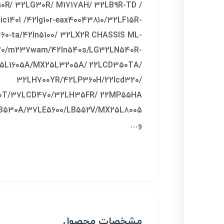
0R/ 32LG30R/ M1717AH/ 32LB9R-TD /
ic1401 /42lg10r-eax40043810/32LF15R-
60-ta/42ln5100/ 32LX2R CHASSIS ML-
420/m237wam/42ln540s/LG32LN540R-
25L1605A/MX25L3205A/ 22LCD350TA/
32LH700YR/42LP360H/22lcd320/
550T/37LCD470/32LH35FR/ 22MP55HA
LB530A/37LE5600/LB552V/MX25L8005
و…
مشخصات محصول