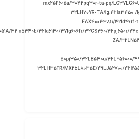
mx25l1605a/3042pq30r-ta-pq/LG37LG60
32LH70YR-TA/lg.42ls3450 /lg
EAX40043811/42ld461f-
051A/32ln5440b/42la6130/47lg606fr/32CS460/42pj650r
ZA/32LN54
50pj350/32LB530u/42LF56000/
32LH35FR/MX25L8035E/49LJ52700/42lf55