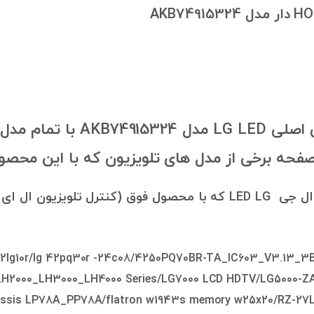
کنترل تلویزیون ال ای دی ال ج
ن صفحه برخی از مدل های تلویزیون که با این م
32lg10r/lg 42pq30r -24c08/4250PQ70BR-TA_IC603_V3.13_3B
LH2000_LH3000_LH4000 Series/LG7000 LCD HDTV/LG5000-ZA/
ssis LP78A_PP78A/flatron w1943s memory w25x20/RZ-27LZ