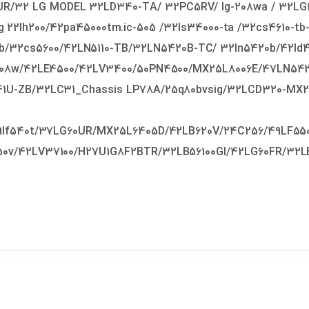
UR/32 LG MODEL 32LD340-TA/ 32PC5RV/ lg-208wa / 32LG1
 22lh200/42pa45000tm.ic-505 /32ls34000-ta /32cs4610-tb-
tb/32cs5600/42LN5110-TB/32LN5420B-TC/ 32ln5420b/42ld4
/24c08w/42LE4500/42LV3400/50PN4500/MX25L8006E/47LN5
1U-ZB/32LC31_Chassis LP78A/25q80bvsig/32LCD320-MX
49lf540t/37LG60UR/MX25L6405D/42LB620V/24C256/49LF
0v/42LV37100/H27U1G8F2BTR/32LB56100GI/42LG60FR/32