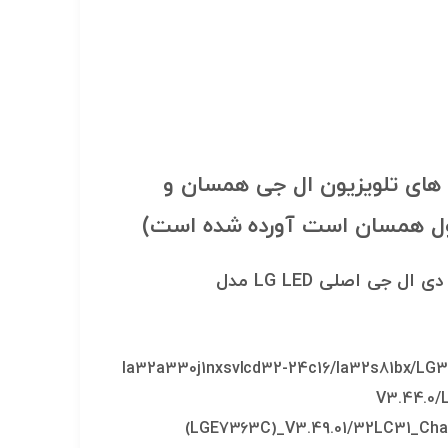
ی اصلی LG LED مدل AKB74915324 با تمام مدل های تلویزیون ال جی همسان و
حصول همسان است آورده شده است)
برخی از مدل های تلویزیون ال ای دی ال جی LED LG که با محصول فوق (کنترل تلویزیون ال ای دی ال جی اصلی LG LED مدل
la32a330j1nxsvlcd32-24c16/la32s81bx/LG
V3.44.0/
(LGE7363C)_V3.49.01/32LC31_Cha