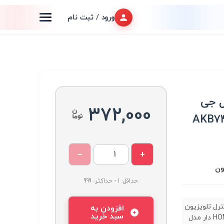
ورود / ثبت نام
ل جی
372,000
−
+
ون
حداقل: 1 - حداکثر: 999
رل تلویزیون
افزودن به
سبد خرید
ال جی HOME دار مدل