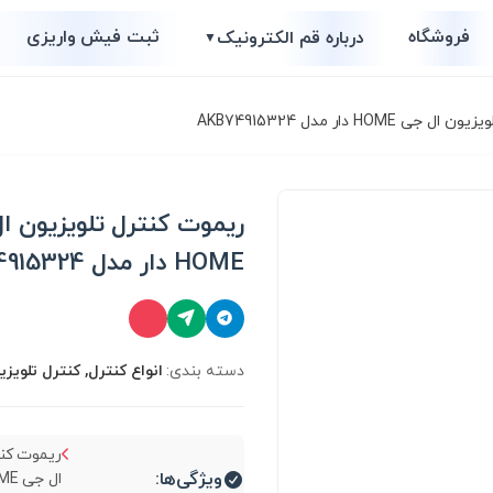
فروشگاه
ثبت فیش واریزی
درباره قم الکترونیک
▼
HOME دار مدل AKB74915324
ریموت کنترل تلویزیون ا
HOME دار مدل AKB74915324
دسته بندی:
انواع کنترل, کنترل تلویزی
ریموت کنت
ویژگی‌ها: