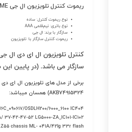
ریموت کنترل تلویزیون ال جی HOME دار مدل AKB74915324
نوع ریموت کنترل:
ساده
نوع باتری:
نیم‌قلمی AAA
سازگار با برند:
ال جی
ریموت کنترل سازگار با:
تلویزیون
سازگار می باشد. (در پایین ای
AKB74915324) همسان میباشد:
6C_090617/OSDLH200/6000_6100 IC404
 37-42-47-52 LG5000-ZA_IC101-IC102
55 chassis ML- 041A/42lg 33r flash