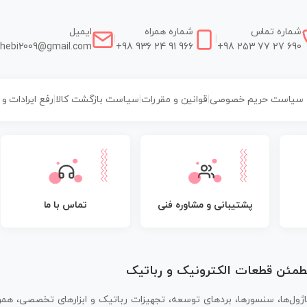
شماره تماس
شماره همراه
ایمیل
|
|
hebi2009@gmail.com
+98 936 24 91 966
+98 253 77 27 690
سیاست حریم خصوصی
|
قوانین و مقررات
|
سیاست بازگشت کالا
|
رفع ایرادات و
پشتیبانی و مشاوره فنی
تماس با ما
مطمئن قطعات الکترونیک و رباتیک
اژول‌ها، سنسورها، بردهای توسعه، تجهیزات رباتیک و ابزارهای تخصصی، همر