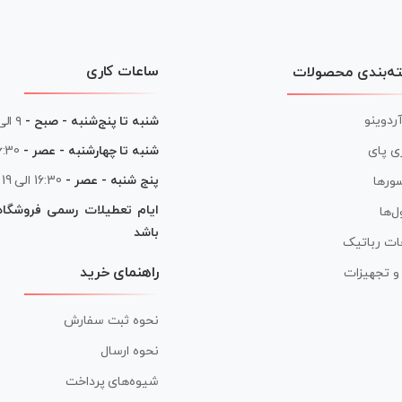
ساعات کاری
ه‌بندی محصولات
آردوینو
شنبه تا پنج‌شنبه - صبح -
۹ الی ۱۳
شنبه تا چهارشنبه - عصر -
16:30 الی
ی پای
پنج شنبه - عصر -
16:30 الی 19
ورها
ایام تعطیلات رسمی فروشگا
ل‌ها
باشد
ات رباتیک
راهنمای خرید
ر و تجهیزات
نحوه ثبت سفارش
نحوه ارسال
شیوه‌های پرداخت