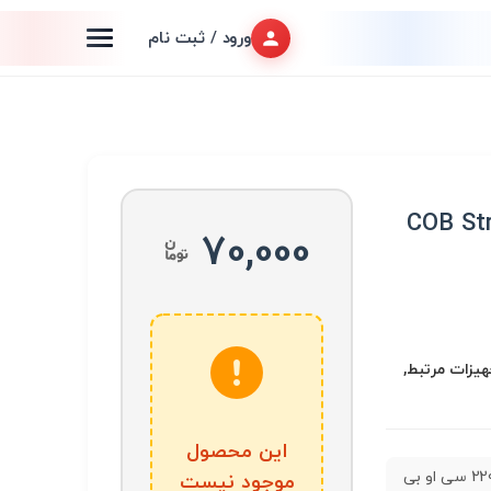
ورود / ثبت نام
220 سی او بی COB Strip
70,000
اری, LED و تجهیزات مرتبط,
این محصول
ریسه 220V سی او بی
موجود نیست