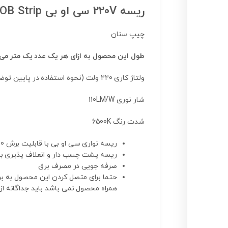
ریسه 220V سی او بی COB Strip سفید مهتابی
چیپ سنان
طول این محصول به ازای هر یک عدد یک متر می 
ولتاژ کاری 220 ولت (نحوه استفاده در پایین توضیح داده شده )
شار نوری 110LM/W
شدت رنگ 6500K
ریسه نواری سی او بی با قابلیت برش 50 سانتی و نور یکنواخت جزو ریسه های پر کاربرد در نورپردازی دکوراسیون داخلی می باشد.
ریسه پشت چسب دار و انعلاف پذیری بال
صرفه جویی در مصرف برق
همراه محصول نمی باشد باید جداگانه از