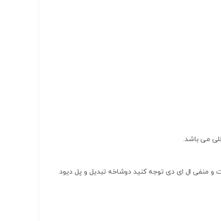
د یا دوشاخه تبدیل AC به DC استفاده کنید به جهت مثبت و منفی ال ای دی توجه کنید دوشاخه تبدیل و پل دیود