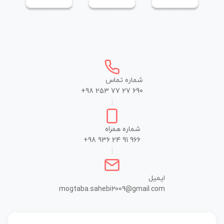
شماره تماس
+98 253 77 27 690
|
شماره همراه
+98 936 24 91 966
|
ایمیل
mogtaba.sahebi2009@gmail.com