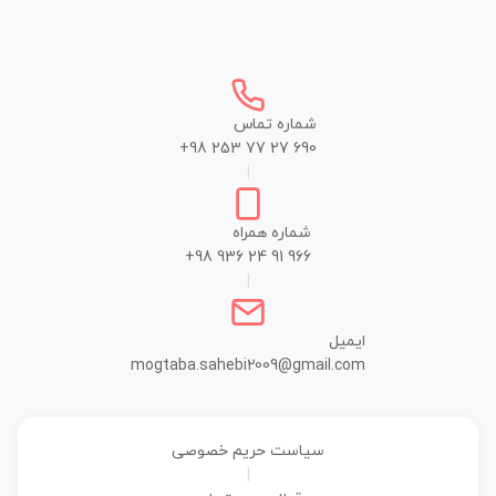
شماره تماس
+98 253 77 27 690
|
شماره همراه
+98 936 24 91 966
|
ایمیل
mogtaba.sahebi2009@gmail.com
سیاست حریم خصوصی
|