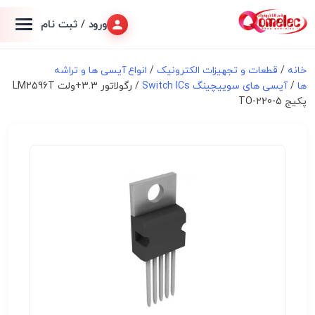
ورود / ثبت نام
خانه
/
قطعات و تجهیزات الکترونیک
/
انواع آیسی ها و تراشه
ها
/
آیسی های سوییچینگ Switch ICs
/ رگولاتور 3.3+ولت LM2596T
پکیج TO-220-5