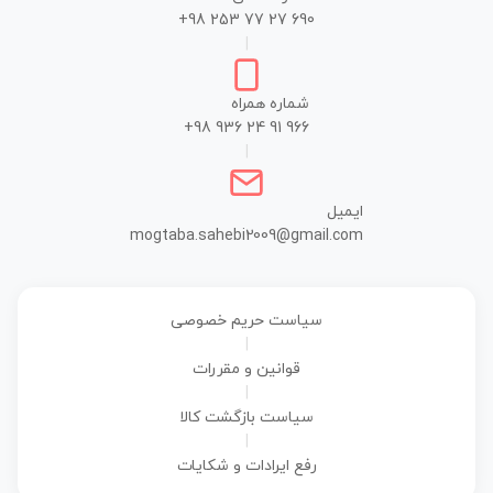
+98 253 77 27 690
|
شماره همراه
+98 936 24 91 966
|
ایمیل
mogtaba.sahebi2009@gmail.com
سیاست حریم خصوصی
|
قوانین و مقررات
|
سیاست بازگشت کالا
|
رفع ایرادات و شکایات