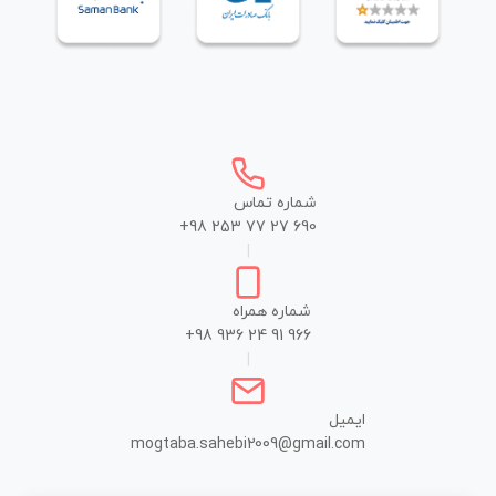
شماره تماس
+98 253 77 27 690
|
شماره همراه
+98 936 24 91 966
|
ایمیل
mogtaba.sahebi2009@gmail.com