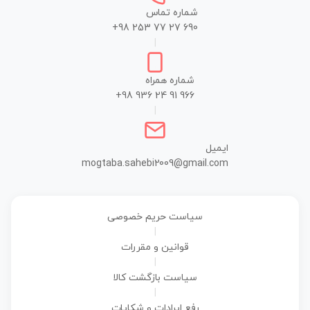
شماره تماس
+98 253 77 27 690
|
شماره همراه
+98 936 24 91 966
|
ایمیل
mogtaba.sahebi2009@gmail.com
سیاست حریم خصوصی
|
قوانین و مقررات
|
سیاست بازگشت کالا
|
رفع ایرادات و شکایات