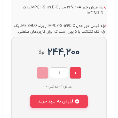
رله فیش خور 24V 40A مدل MPQ2-S-124D-C مارک
MEISHUO...
رله فیش خور مدل MPQ2-S-124D-C از برند MEISHUO، یک
رله تک کنتاکت با 5 پین است که برای کاربردهای صنعتی...
244,200
−
+
حداقل: 1 - حداکثر: 2
افزودن به سبد خرید