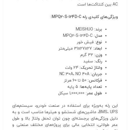
AC بین کنتاکت‌ها است.
ویژگی‌های کلیدی رله MPQ2-S-124D-C:
برند:
MEISHUO
مدل:
MPQ2-S-124D-C
نوع:
فیش خور
ابعاد:
31x27x27 میلی‌متر
وزن:
32 گرم
رنگ:
سفید
ولتاژ تحریک:
24 ولت
جریان:
NC 30A، NO 40A
فرکانس:
50 تا 60 هرتز
تعداد پایه‌ها:
5 پایه
طول عمر:
1,000,000 سیکل
این رله به‌ویژه برای استفاده در صنعت خودرو، سیستم‌های
BMS، UPS، ماشین‌های شستشو و هیترها مناسب است و به
دلیل ویژگی‌های برجسته‌ای چون توان تحمل ولتاژ بالا و طول
عمر طولانی، انتخابی عالی برای پروژه‌های مختلف صنعتی و