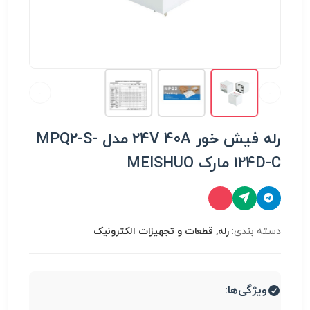
رله فیش خور 24V 40A مدل MPQ2-S-
124D-C مارک MEISHUO
دسته بندی:
رله, قطعات و تجهیزات الکترونیک
ویژگی‌ها: