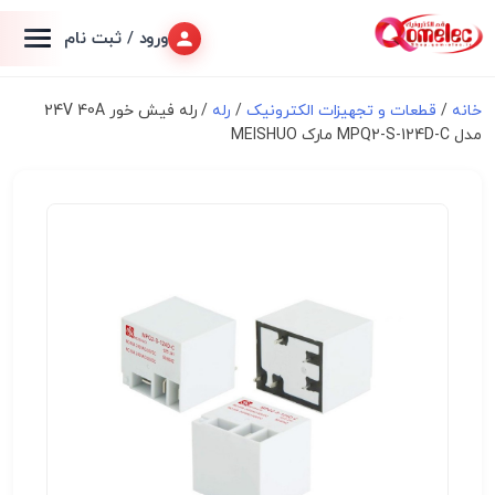
ورود / ثبت نام
خانه
/
قطعات و تجهیزات الکترونیک
/
رله
/ رله فیش خور 24V 40A
مدل MPQ2-S-124D-C مارک MEISHUO