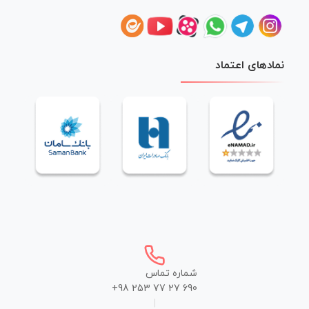
نمادهای اعتماد
شماره تماس
+98 253 77 27 690
|