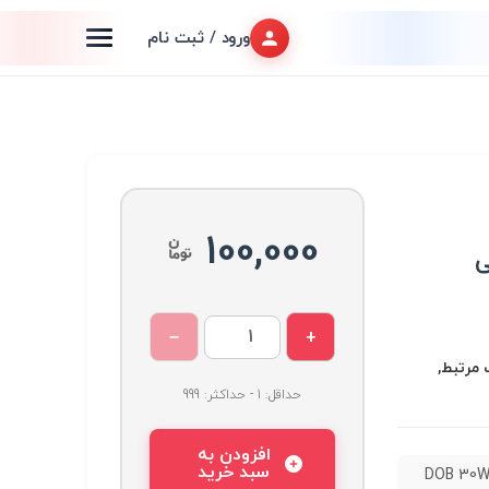
ورود / ثبت نام
100,000
−
+
هیزات مرتبط,
حداقل: 1 - حداکثر: 999
افزودن به
سبد خرید
ی او بی DOB 30W