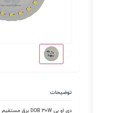
توضیحات
دی او بی DOB 30W برق مستقیم ۲۲۰ ولت مهتابی