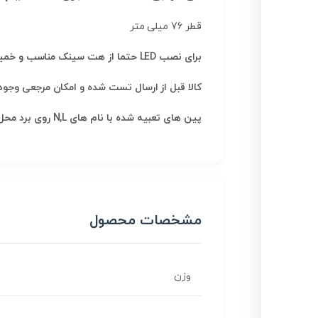
قطر 76 میلی متر
برای نصب LED حتما از هت سینک مناسب و خمیر سیلیکون و یا چسب سیلیکون استفاده کنید
کالا قبل از ارسال تست شده و امکان مرجعی وجود 
پین های تعبیه شده با نام های N,L روی برد محل نصب فاز و نول برق شهری ۲۲۰ ولت می باشند جهت فاز و نول مهم نمی باشد
مشخصات محصول
وزن