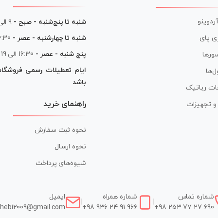
آردوینو
شنبه تا پنج‌شنبه - صبح -
۹ الی ۱۳
شنبه تا چهارشنبه - عصر -
16:30 الی
ی پای
پنج شنبه - عصر -
16:30 الی 19
ورها
ایام تعطیلات رسمی فروشگا
ل‌ها
باشد
ات رباتیک
راهنمای خرید
ر و تجهیزات
نحوه ثبت سفارش
نحوه ارسال
شیوه‌های پرداخت
شماره تماس
شماره همراه
ایمیل
|
|
hebi2009@gmail.com
+98 936 24 91 966
+98 253 77 27 690