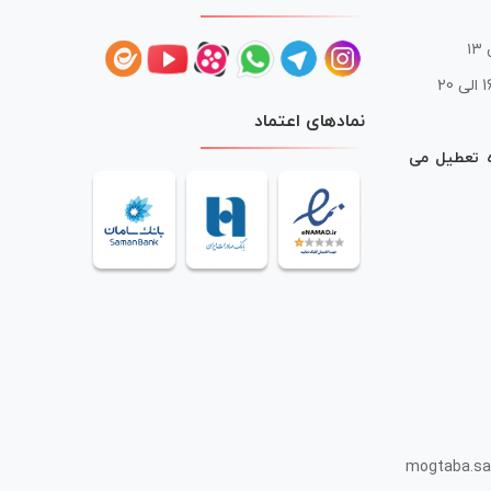
 20
نمادهای اعتماد
ه تعطیل می
mogtaba.sa