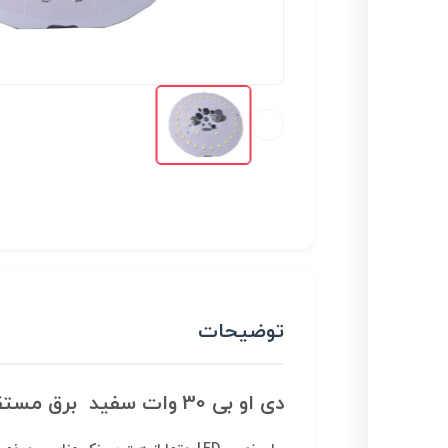
توضیحات
دی او بی 30 وات سفید برق مستقیم 220 ولت