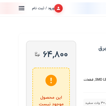
ورود / ثبت نام
د برق
64,800
LED و تجهیزات مرتبط, SMD LED, قطعات
این محصول
دی او بی 30 وات سفید
موجود نیست