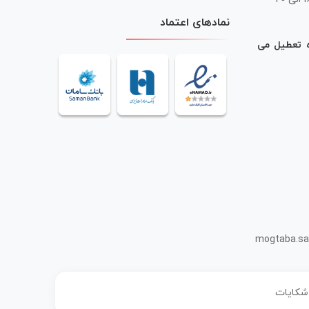
نمادهای اعتماد
ه تعطیل می
mogtaba.sa
 شکایات