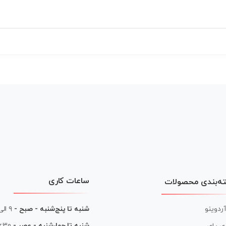
ساعات کاری
ه‌بندی محصولات
آردوینو
شنبه تا پنج‌شنبه - صبح -
۹ الی ۱۳
شنبه تا چهارشنبه - عصر -
16:30 الی