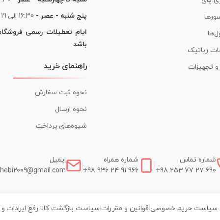
ی پای
پنج شنبه - عصر -
16:30 الی 19
ورها
ایام تعطیلات رسمی فروشگا
ل‌ها
باشد
ات رباتیک
راهنمای خرید
ر و تجهیزات
نحوه ثبت سفارش
نحوه ارسال
شیوه‌های پرداخت
شماره تماس
شماره همراه
ایمیل
|
|
hebi2009@gmail.com
+98 936 24 91 966
+98 253 77 27 690
سیاست حریم خصوصی
|
قوانین و مقررات
|
سیاست بازگشت کالا
|
رفع ایرادات و