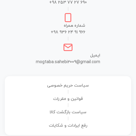
+98 253 77 27 690
|
شماره همراه
+98 936 24 91 966
|
ایمیل
mogtaba.sahebi2009@gmail.com
سیاست حریم خصوصی
|
قوانین و مقررات
|
سیاست بازگشت کالا
|
رفع ایرادات و شکایات