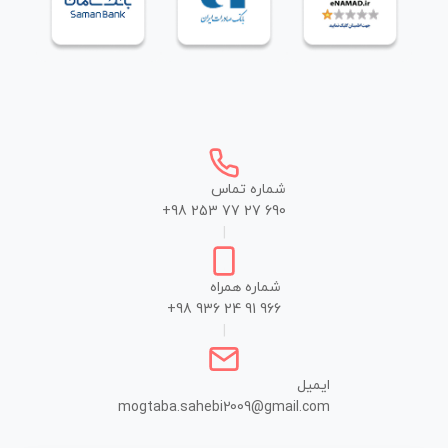
شماره تماس
+98 253 77 27 690
|
شماره همراه
+98 936 24 91 966
|
ایمیل
mogtaba.sahebi2009@gmail.com