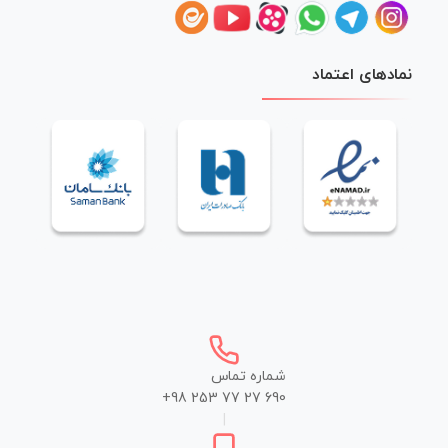
نمادهای اعتماد
شماره تماس
+98 253 77 27 690
|