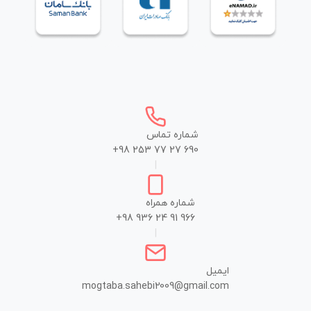
شماره تماس
+98 253 77 27 690
|
شماره همراه
+98 936 24 91 966
|
ایمیل
mogtaba.sahebi2009@gmail.com