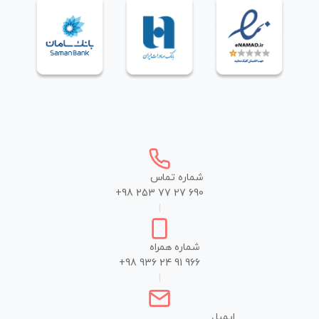
شماره تماس
+98 253 77 27 690
|
شماره همراه
+98 936 24 91 966
|
ایمیل