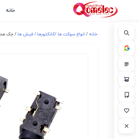
خانه
خانه
/
انواع سوكت ها /کانکتورها / فیش ها
/ جک هدفن 3.5mm 6Pin مدل D