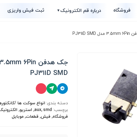
فروشگاه
ثبت فیش واریزی
درباره قم الکترونیک
▼
PJ311D SM
PJ311D SMD
دسته بندی:
انواع سوكت ها /کانکتوره
برچسب:
aux, smd, استریو, الکتر
فروشگاه, فیش, قطعات, موبایل