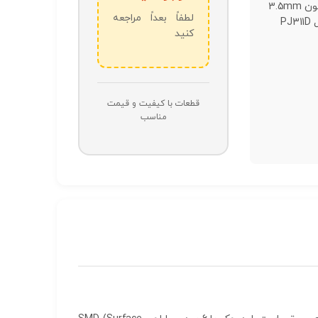
جک هدفون 3.5mm
لطفاً بعداً مراجعه
6Pin مدل PJ311D
کنید
قطعات با کیفیت و قیمت
مناسب