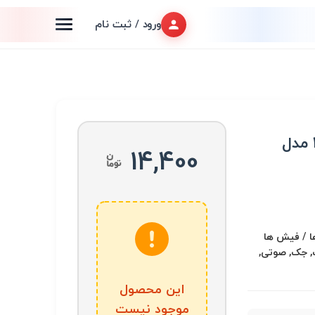
ورود / ثبت نام
جک هدفن 3.5mm 6Pin مدل
14,400
ا / فیش ها
ونیک, جک, صوتی,
این محصول
موجود نیست