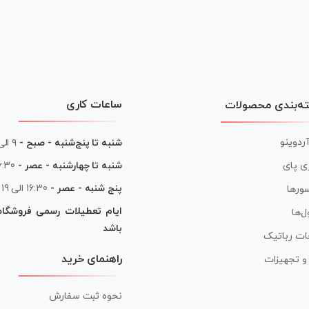
ساعات کاری
ه‌بندی محصولات
آردوینو
شنبه تا پنج‌شنبه - صبح -
۹ الی ۱۳
شنبه تا چهارشنبه - عصر -
16:30 الی
ی پای
پنج شنبه - عصر -
16:30 الی 19
ورها
ایام تعطیلات رسمی فروشگا
ل‌ها
باشد
ات رباتیک
راهنمای خرید
ر و تجهیزات
نحوه ثبت سفارش