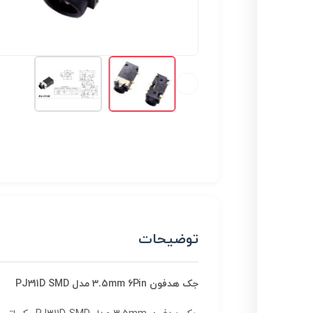
توضیحات
جک هدفون 3.5mm 6Pin مدل PJ311D SMD