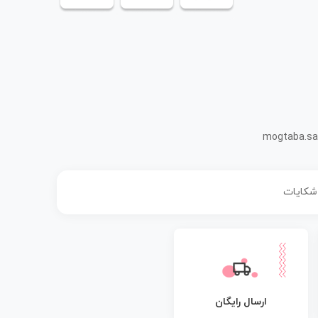
mogtaba.sa
 شکایات
ارسال رایگان