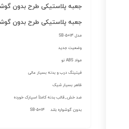
جعبه پلاستیکی طرح بدون گوشواره مد
جعبه پلاستیکی طرح بدون گوشواره: 5_H35
مدل
SB-5014
وضعیت
جدید
مواد ABS نو
فیتینگ درب و بدنه بسیار عالی
ظاهر بسیار شیک
ضد خش_قالب بدنه کاملاً اسپارک خورده
بدون گوشواره بلند SB-5014