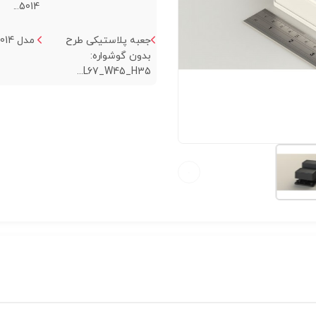
5014...
جعبه پلاستیکی طرح
مدل SB-5014...
بدون گوشواره:
L67_W45_H35...