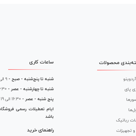
ساعات کاری
ه‌بندی محصولات
آردوینو
شنبه تا پنج‌شنبه - صبح -
۹ الی ۱۳
شنبه تا چهارشنبه - عصر -
16:30 الی
ی پای
پنج شنبه - عصر -
16:30 الی 19
ورها
ایام تعطیلات رسمی فروشگا
ل‌ها
باشد
ات رباتیک
راهنمای خرید
ر و تجهیزات