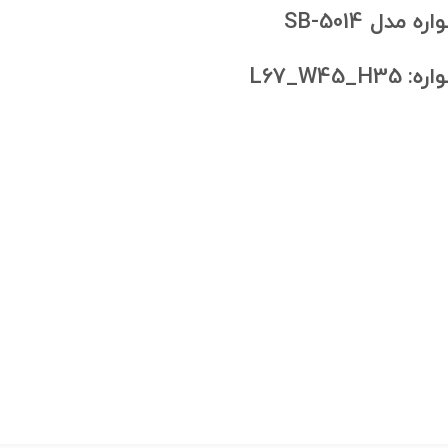
ل SB-5014
L67_W4