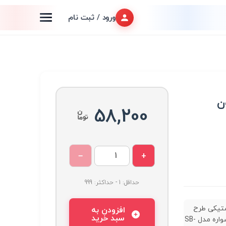
ورود / ثبت نام
ن
58,200
−
+
حداقل: 1 - حداکثر: 999
ستیکی طرح
افزودن به
سبد خرید
بدون گوشواره مدل SB-