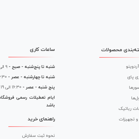
ساعات کاری
ه‌بندی محصولات
آردوینو
شنبه تا پنج‌شنبه - صبح -
۹ الی ۱۳
شنبه تا چهارشنبه - عصر -
16:30 الی
ی پای
پنج شنبه - عصر -
16:30 الی 19
ورها
ایام تعطیلات رسمی فروشگا
ل‌ها
باشد
ات رباتیک
راهنمای خرید
ر و تجهیزات
نحوه ثبت سفارش