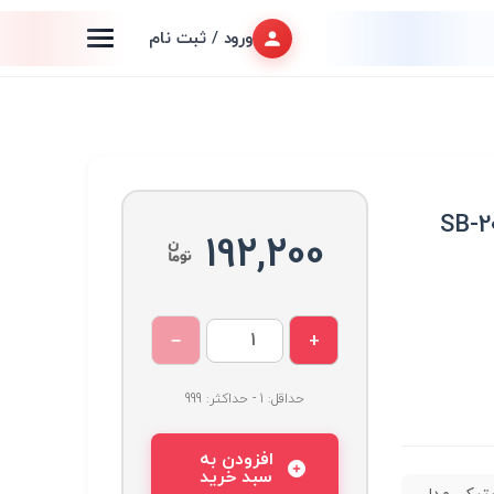
ورود / ثبت نام
یکی مدل SB-2007
192,200
−
+
حداقل: 1 - حداکثر: 999
افزودن به
سبد خرید