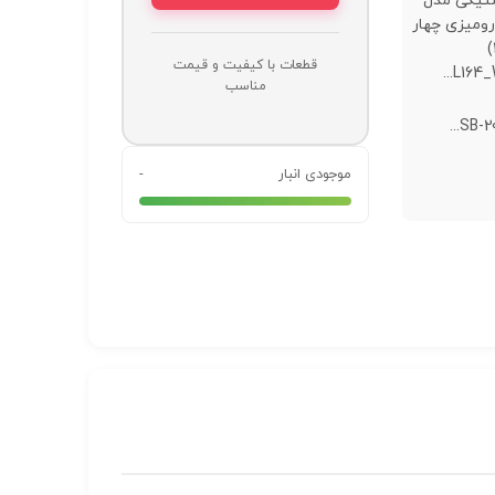
ستیکی مدل
SB-200 رومیزی چهار
تکه(2007)
قطعات با کیفیت و قیمت
L164_W
مناسب
موجودی انبار
-