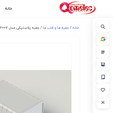
خانه
خانه
/
جعبه ها و قاب ها
/ جعبه پلاستیکی مدل SB-2007 رومیزی چهار تکه(2007) L164_W100_H51