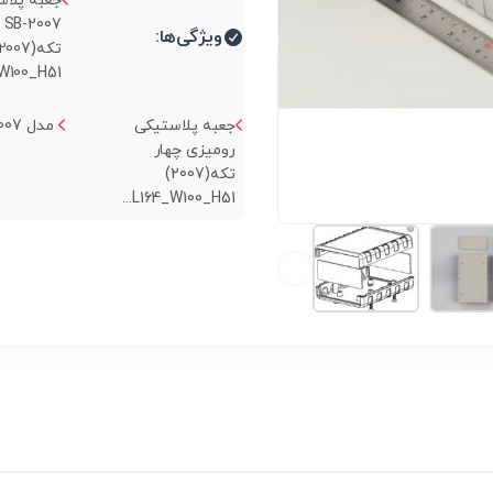
جعبه پلا
7
ویژگی‌ها:
100_H51...
جعبه پلاستیکی
مدل SB-2007...
رومیزی چهار
تکه(2007)
L164_W100_H51...