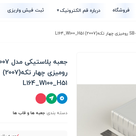
فروشگاه
ثبت فیش واریزی
درباره قم الکترونیک
▼
جعبه پلاست
رومیزی چهار تکه(2007)
L164_W100_H51
دسته بندی:
جعبه ها و قاب ها