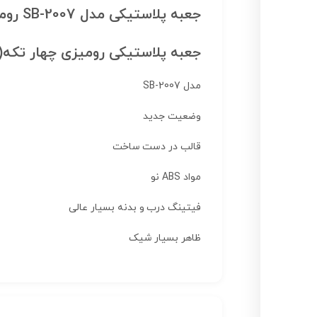
جعبه پلاستیکی مدل SB-2007 رومیزی چهار تکه(2007) L164_W100_H51
جعبه پلاستیکی رومیزی چهار تکه(2007) L164_W100_H51
مدل
SB-2007
وضعیت
جدید
قالب در دست ساخت
مواد ABS نو
فیتینگ درب و بدنه بسیار عالی
ظاهر بسیار شیک