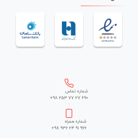
شماره تماس
+98 253 77 27 690
|
شماره همراه
+98 936 24 91 966
|