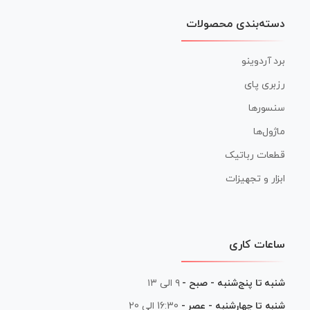
دسته‌بندی محصولات
برد آردوینو
رزبری پای
سنسورها
ماژول‌ها
قطعات رباتیک
ابزار و تجهیزات
ساعات کاری
شنبه تا پنج‌شنبه - صبح -
۹ الی ۱۳
شنبه تا چهارشنبه - عصر -
16:30 الی 20