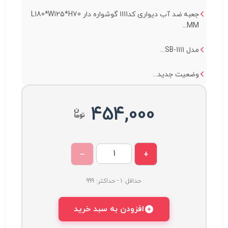
جعبه ضد آب دیواری کد1111 گوشواره دار L180*W125*H70
MM...
مدل SB-1111...
وضعیت جدید...
454,000
−
+
حداقل: 1 - حداکثر: 999
افزودن به سبد خرید