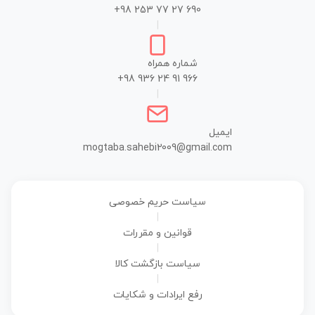
+98 253 77 27 690
|
شماره همراه
+98 936 24 91 966
|
ایمیل
mogtaba.sahebi2009@gmail.com
سیاست حریم خصوصی
|
قوانین و مقررات
|
سیاست بازگشت کالا
|
رفع ایرادات و شکایات