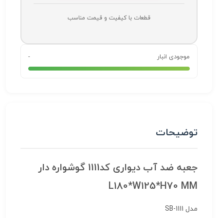
قطعات با کیفیت و قیمت مناسب
موجودی انبار
-
توضیحات
جعبه ضد آب دیواری کد1111 گوشواره دار
L180*W125*H70 MM
مدل
SB-1111