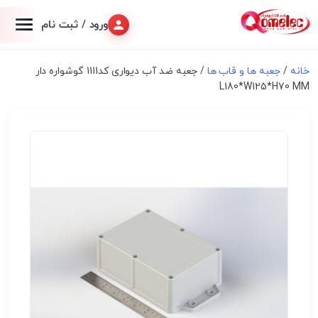
ورود / ثبت نام
خانه
/
جعبه ها و قاب ها
/ جعبه ضد آب دیواری کد1111 گوشواره دار
L180*W125*H70 MM