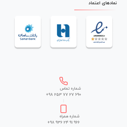
نمادهای اعتماد
شماره تماس
+98 253 77 27 690
|
شماره همراه
+98 936 24 91 966