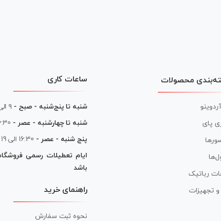
ساعات کاری
ه‌بندی محصولات
آردوینو
شنبه تا پنج‌شنبه - صبح -
۹ الی ۱۳
شنبه تا چهارشنبه - عصر -
16:30 الی
ی پای
پنج شنبه - عصر -
16:30 الی 19
ورها
ایام تعطیلات رسمی فروشگا
ل‌ها
باشد
ات رباتیک
راهنمای خرید
ر و تجهیزات
نحوه ثبت سفارش