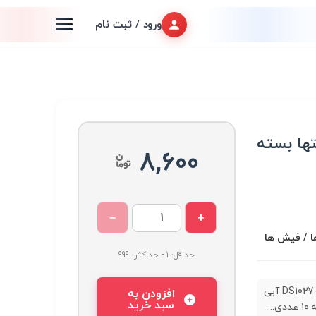
ورود / ثبت نام
DS آبی انتها بسته
8,600
−
+
ا / فیش ها
حداقل: 1 - حداکثر: 999
جامپر DS1027-2B آبی
افزودن به
سبد خرید
...