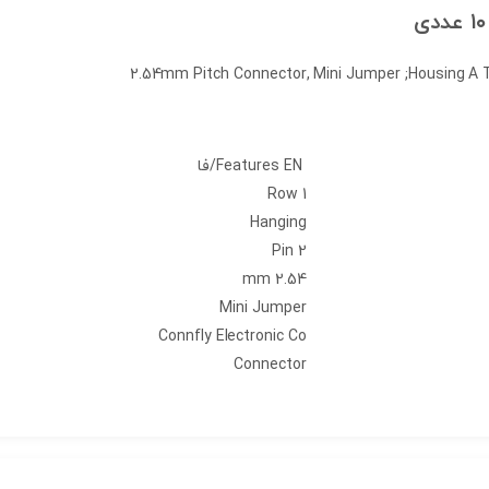
EN/فا
Features
Row
1
Hanging
Pin
2
mm
2.54
Mini Jumper
Connfly Electronic Co
Connector