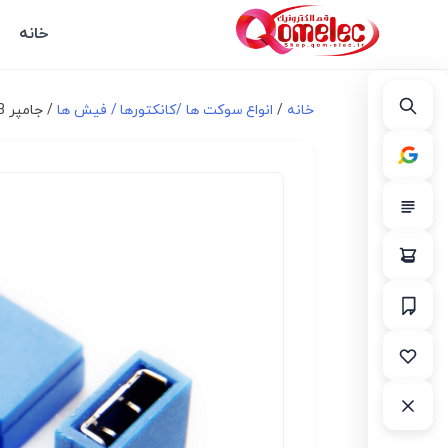
خانه
خانه
/
انواع سوكت ها /کانکتورها / فیش ها
/ جامپر DS1027-2B آبی انتها بسته ۱۰ عددی