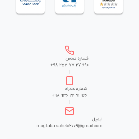
شماره تماس
+98 253 77 27 690
|
شماره همراه
+98 936 24 91 966
|
ایمیل
mogtaba.sahebi2009@gmail.com