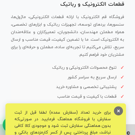
قطعات الکترونیک و رباتیک
فروشگاه قم الکترونیک با ارائه قطعات الکترونیکی، ماژول‌ها،
سنسورها، بردهای توسعه، تجهیزات رباتیک و ابزارهای تخصصی،
همراه مطمئن مهندسان، دانشجویان، تعمیرکاران و علاقه‌مندان
به الکترونیک است. ما با تضمین کیفیت، قیمت مناسب و ارسال
سریع، تلاش می‌کنیم تا تجربه‌ای ساده، مطمئن و حرفه‌ای را برای
مشتریان خود فراهم کنیم.
تنوع محصولات الکترونیکی و رباتیک
ارسال سریع به سراسر کشور
پشتیبانی تخصصی و مشاوره خرید
قطعات با کیفیت و قیمت مناسب
×
برای خرید تعداد (سفارش عمده) لطفا قبل از ثبت
سفارش با فروشگاه هماهنگ فرمایید. در صورتی‌که
بدون هماهنگی سفارش ثبت شود و موجودی کالا کافی
نباشد، مبلغ پرداختی پس از کسر کارمزدهای بانکی و
© تمامی حقوق برای فروشگاه تخصصی قم الکترونیک محفوظ می‌باشد.