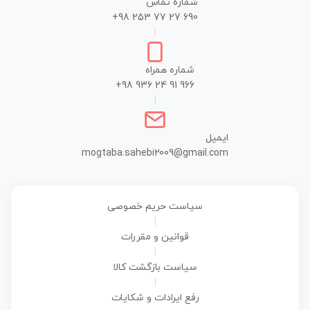
شماره تماس
+98 253 77 27 690
|
شماره همراه
+98 936 24 91 966
|
ایمیل
mogtaba.sahebi2009@gmail.com
سیاست حریم خصوصی
|
قوانین و مقررات
|
سیاست بازگشت کالا
|
رفع ایرادات و شکایات