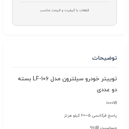
قطعات با کیفیت و قیمت مناسب
توضیحات
توییتر خودرو سیلترون مدل LF-106 بسته
دو عددی
1000W
پاسخ فرکانسی 5‍~20 کیلو هرتز
حساسیت 97dB