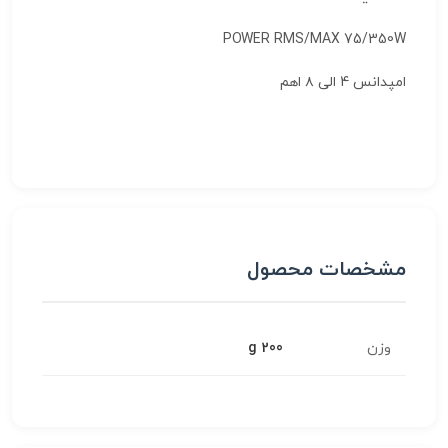
POWER RMS/MAX 75/350W
امپدانس 4 الی ۸ اهم
مشخصات محصول
وزن
200 g