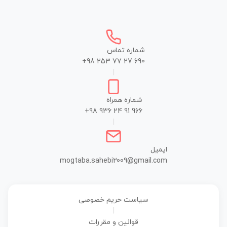
شماره تماس
+98 253 77 27 690
|
شماره همراه
+98 936 24 91 966
|
ایمیل
mogtaba.sahebi2009@gmail.com
سیاست حریم خصوصی
|
قوانین و مقررات