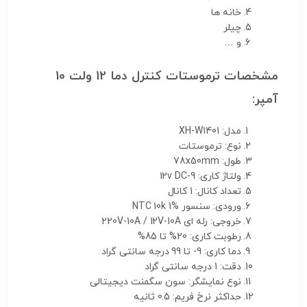
خانه ها
چیلر
و …
مشخصات ترموستات کنترل دما 12 ولت 10
آمپر:
مدل: XH-W1401
نوع: ترموستات
طول: 78x50mm
ولتاژ کاری: 9-12v DC
تعداد کانال: 1 کانال
ورودی: سنسور NTC 10k 1%
خروجی: رله ای 220V-10A / 12V-10A
رطوبت کاری: 20% تا 85%
دما کاری: 9- تا 99 درجه سانتی گراد
دقت: 1 درجه سانتی گراد
نوع نمایشگر: سون سگمنت دیجیتالی
حداکثر نرخ فریم: 0.5 ثانیه