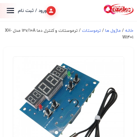
ورود / ثبت نام
خانه
/
ماژول ها
/
ترموستات
/ ترموستات و کنترل دما 12v/10A مدل XH-
W1401