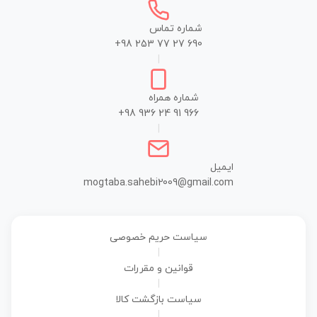
شماره تماس
+98 253 77 27 690
|
شماره همراه
+98 936 24 91 966
|
ایمیل
mogtaba.sahebi2009@gmail.com
سیاست حریم خصوصی
|
قوانین و مقررات
|
سیاست بازگشت کالا
|