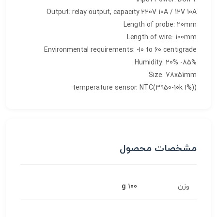
Output: relay output, capacity 220V 10A / 12V 10A
Length of probe: 20mm
Length of wire: 100mm
Environmental requirements: -10 to 60 centigrade
Humidity: 20% -85%
Size: 78x51mm
(temperature sensor: NTC(3950-10k 1%)
مشخصات محصول
وزن
100 g