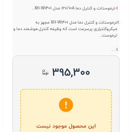
ترموستات و کنترل دما 12v/10A مدل XH-W1401...
ترموستات و کنترل دما مدل XH-W1401 مجهز به
میکروکنترلری پرسرعت است که وظیفه کنترل هوشمند دما و
ترموست...
...
395,300
این محصول موجود نیست