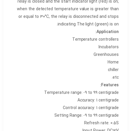
relay is closed and the start indicator light (red) is on;
when the detected temperature value is greater than
or equal to 30°C, the relay is disconnected and stops
indicating The light (green) is on.
Application:
Temperature controllers
Incubators
Greenhouses
Home
chiller
etc.
Features:
Temperature range: -9 to 99 centigrade
Accuracy: 1 centigrade
Control accuracy: 1 centigrade
Setting Range: -9 to 99 centigrade
Refresh rate: 0.5S
Input Power: DC12V