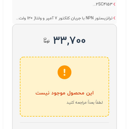
2SC4153...
ترانزیستور NPN با جریان کلکتور 7 آمپر و ولتاژ 120 ولت...
33,700
این محصول موجود نیست
لطفاً بعداً مراجعه کنید