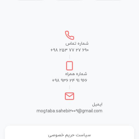
شماره تماس
+98 253 77 27 690
|
شماره همراه
+98 936 24 91 966
|
ایمیل
mogtaba.sahebi2009@gmail.com
سیاست حریم خصوصی