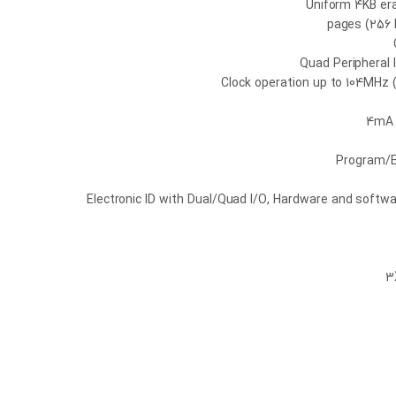
Uniform 4KB er
Quad Peripheral 
Clock operation up to 104MHz 
4mA 
Program/E
Electronic ID with Dual/Quad I/O, Hardware and softwa
3