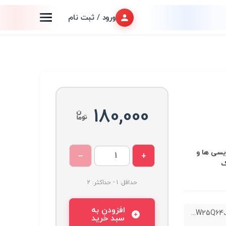
ورود / ثبت نام
180,000
 انواع آیسی ها و
−
+
ک
حداقل: 1 - حداکثر: 2
افزودن به
سبد خرید