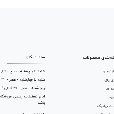
ساعات کاری
ه‌بندی محصولات
آردوینو
شنبه تا پنج‌شنبه - صبح -
۹ الی ۱۳
شنبه تا چهارشنبه - عصر -
16:30 الی
ی پای
پنج شنبه - عصر -
16:30 الی 19
ورها
ایام تعطیلات رسمی فروشگا
ل‌ها
باشد
ات رباتیک