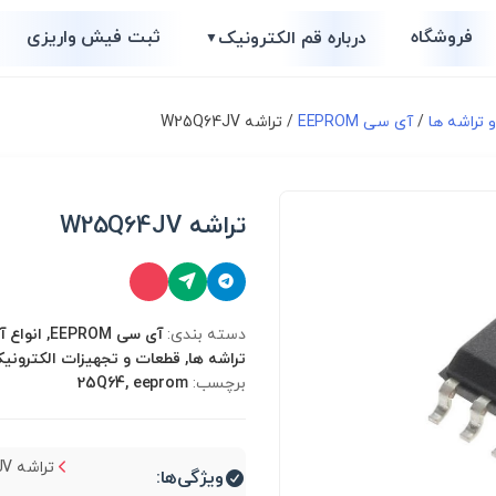
فروشگاه
ثبت فیش واریزی
درباره قم الکترونیک
▼
 تراشه ها
/
آی سی EEPROM
/ تراشه W25Q64JV
تراشه W25Q64JV
دسته بندی:
آی سی EEPROM,
تراشه ها, قطعات و تجهیزات الکترونی
برچسب:
25Q64, eeprom
تراشه W25Q64JV...
ویژگی‌ها: