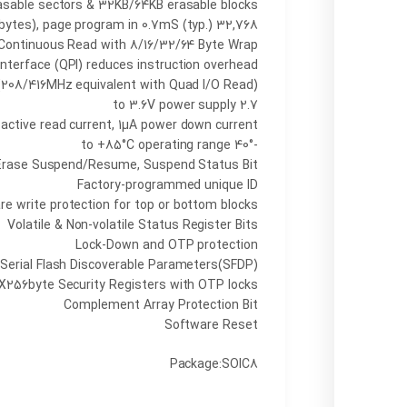
asable sectors & 32KB/64KB erasable blocks
32,768 pages (256 bytes), page program in 0.7mS (typ.)
Continuous Read with 8/16/32/64 Byte Wrap
Interface (QPI) reduces instruction overhead
(208/416MHz equivalent with Quad I/O Read)
2.7 to 3.6V power supply
active read current, 1µA power down current
-40° to +85°C operating range
rase Suspend/Resume, Suspend Status Bit
Factory-programmed unique ID
re write protection for top or bottom blocks
Volatile & Non-volatile Status Register Bits
Lock-Down and OTP protection
Serial Flash Discoverable Parameters(SFDP)
X256byte Security Registers with OTP locks
Complement Array Protection Bit
Software Reset
Package:SOIC8