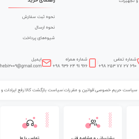
راهنمای خرید
ر و تجهیزات
نحوه ثبت سفارش
نحوه ارسال
شیوه‌های پرداخت
شماره تماس
شماره همراه
ایمیل
|
|
hebi2009@gmail.com
+98 936 24 91 966
+98 253 77 27 690
سیاست حریم خصوصی
|
قوانین و مقررات
|
سیاست بازگشت کالا
|
رفع ایرادات و
پشتیبانی و مشاوره فنی
تماس با ما