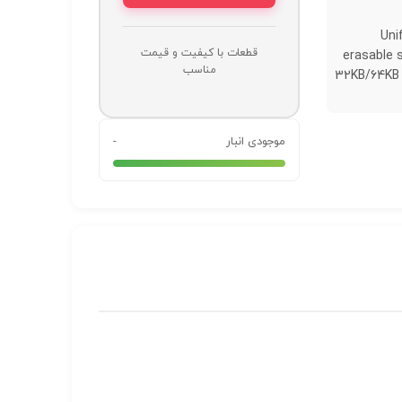
Uni
قطعات با کیفیت و قیمت
erasable 
مناسب
32KB/64KB 
موجودی انبار
-