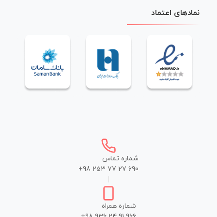
نمادهای اعتماد
شماره تماس
+98 253 77 27 690
|
شماره همراه
+98 936 24 91 966