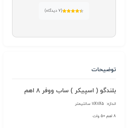
(
7
دیدگاه)
امتیازدهی
4.43
از 5
توضیحات
بلندگو ( اسپیکر ) ساب ووفر 8 اهم
اندازه: 11X11X5 سانتیمتر
8 اهم 50 وات