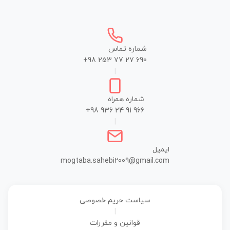
شماره تماس
+98 253 77 27 690
|
شماره همراه
+98 936 24 91 966
|
ایمیل
mogtaba.sahebi2009@gmail.com
سیاست حریم خصوصی
|
قوانین و مقررات