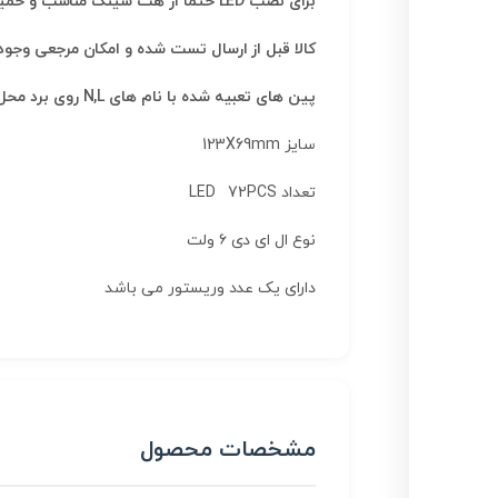
برای نصب LED حتما از هت سینک مناسب و خمیر سیلیکون و یا چسب سیلیکون استفاده کنید
کالا قبل از ارسال تست شده و امکان مرجعی وجود 
پین های تعبیه شده با نام های N,L روی برد محل نصب فاز و نول برق شهری ۲۲۰ ولت می باشند جهت فاز و نول مهم نمی باشد
سایز 123X69mm
تعداد LED 72PCS
نوع ال ای دی ۶ ولت
دارای یک عدد وریستور می باشد
مشخصات محصول