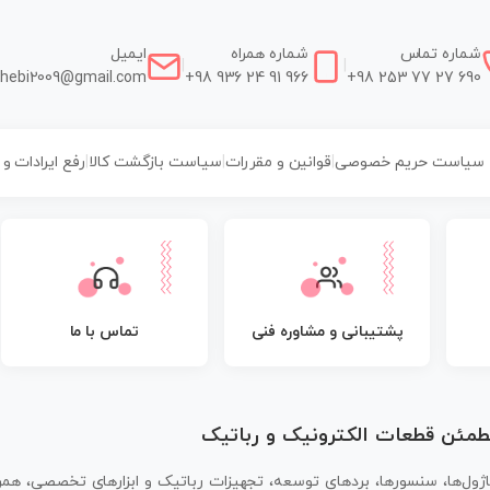
شماره تماس
شماره همراه
ایمیل
|
|
hebi2009@gmail.com
+98 936 24 91 966
+98 253 77 27 690
سیاست حریم خصوصی
|
قوانین و مقررات
|
سیاست بازگشت کالا
|
رفع ایرادات و
پشتیبانی و مشاوره فنی
تماس با ما
مطمئن قطعات الکترونیک و رباتیک
اژول‌ها، سنسورها، بردهای توسعه، تجهیزات رباتیک و ابزارهای تخصصی، همر