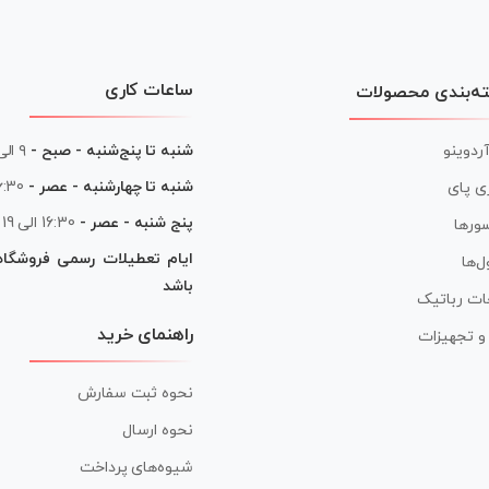
ساعات کاری
ه‌بندی محصولات
آردوینو
شنبه تا پنج‌شنبه - صبح -
۹ الی ۱۳
شنبه تا چهارشنبه - عصر -
16:30 الی
ی پای
پنج شنبه - عصر -
16:30 الی 19
ورها
ایام تعطیلات رسمی فروشگا
ل‌ها
باشد
ات رباتیک
راهنمای خرید
ر و تجهیزات
نحوه ثبت سفارش
نحوه ارسال
شیوه‌های پرداخت