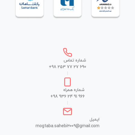
شماره تماس
+98 253 77 27 690
|
شماره همراه
+98 936 24 91 966
|
ایمیل
mogtaba.sahebi2009@gmail.com