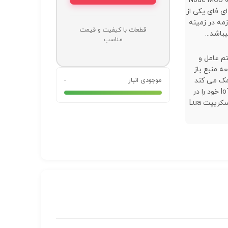
برد توسعه Node MCU
ای فای یکی از
زمه در زمینه
قطعات با کیفیت و قیمت
باشد...
مناسب
 عامل و
 منبع باز
مک می کند
موجودی انبار
-
محصول IoT خود را در
چند خط اسکریپت Lua