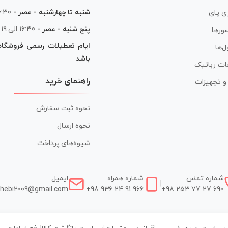
شنبه تا چهارشنبه - عصر -
16:30 الی
ی پای
پنج شنبه - عصر -
16:30 الی 19
ورها
ایام تعطیلات رسمی فروشگا
ل‌ها
باشد
ات رباتیک
راهنمای خرید
ر و تجهیزات
نحوه ثبت سفارش
نحوه ارسال
شیوه‌های پرداخت
شماره تماس
شماره همراه
ایمیل
|
|
hebi2009@gmail.com
+98 936 24 91 966
+98 253 77 27 690