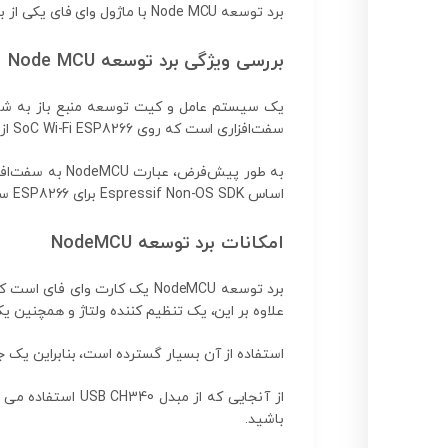
برد توسعه Node MCU با ماژول وای فای یکی از برد های لازمه در زمینه اینترنت میباشد
بررسی ویژگی برد توسعه Node MCU
سفت‌افزاری است که روی SoC Wi-Fi ESP8266 از Espressif Systems و سخت‌افزار مبتنی بر ماژول ESP-12 اجرا می‌شود.
اساس Espressif Non-OS SDK برای ESP8266 ساخته شده است.
امکانات برد توسعه NodeMCU
علاوه بر این، یک تنظیم کننده ولتاژ و همچنین یک پورت برنامه نویسی USB اضافه شده است. می توانید ب
استفاده از آن بسیار گسترده است، بنابراین یک جامعه و اس
از آنجایی که از
باشید.