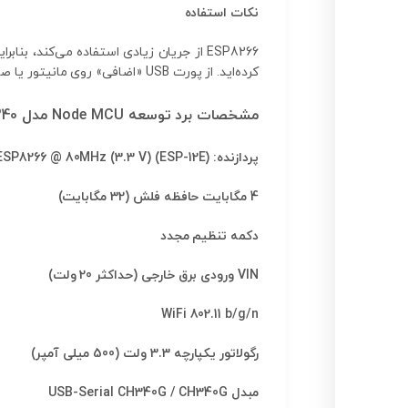
نکات استفاده
کرده‌اید. از پورت USB «اضافی» روی مانیتور یا صفحه کلید خود استفاده نکنید.
مشخصات برد توسعه Node MCU مدل CH340 با ماژول WiFi ESP8266
پردازنده: ESP8266 @ 80MHz (3.3 V) (ESP-12E)
4 مگابایت حافظه فلش (32 مگابایت)
دکمه تنظیم مجدد
VIN ورودی برق خارجی (حداکثر 20 ولت)
WiFi 802.11 b/g/n
رگولاتور یکپارچه 3.3 ولت (500 میلی آمپر)
مبدل USB-Serial CH340G / CH340G