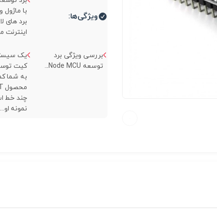
با ماژول و
ویژگی‌ها:
برد های لا
اینترنت می
بررسی ویژگی برد
یک سیستم
توسعه Node MCU...
کیت توسعه
به شما ک
نمونه او...