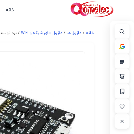
خانه
خانه
/
ماژول ها
/
ماژول های شبکه و WIFI
/ برد توسعه NodeMCU با ماژول وای فای ESP8266 و مبدل