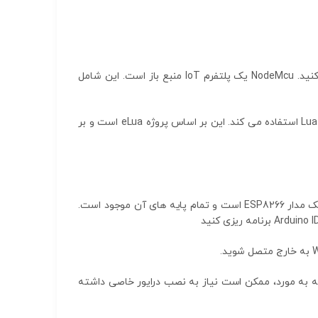
یک سیستم عامل و کیت توسعه منبع باز به شما کمک می کند محصول IoT خود را در چند خط اسکریپت Lua نمونه اولیه کنید. NodeMcu یک پلتفرم IoT منبع باز است. این شامل
به طور پیش‌فرض، عبارت NodeMCU به سفت‌افزار اشاره دارد تا کیت‌های توسعه‌دهنده. سیستم عامل از زبان برنامه نویسی Lua استفاده می کند. این بر اساس پروژه eLua است و بر
برد توسعه NodeMCU یک کارت وای فای است که برای استفاده در پروژه های اینترنت اشیا طراحی شده است. این بر اساس یک مدار ESP8266 است و تمام پایه های آن موجود است.
د، اگرچه بسته به مورد، ممکن است نیاز به نصب درایور خاصی داشته