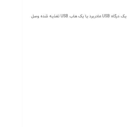
ESP8266 از جریان زیادی استفاده می‌کند، بنابراین اگر رفتار پوسته پوسته‌ای دارید، مطمئن شوید که کابل کنسول خود را به یک درگاه USB مادربرد یا یک هاب USB تغذیه شده وصل