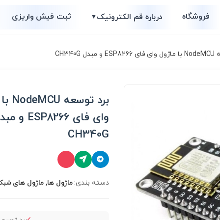
فروشگاه
ثبت فیش واریزی
درباره قم الکترونیک
▼
 CH340G
برد توسع
وای فای ESP8266 و 
CH340G
دسته بندی:
ماژول ها, ماژول های شبکه و 