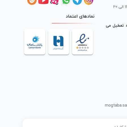
 20
نمادهای اعتماد
ه تعطیل می
mogtaba.sa