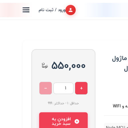
ورود / ثبت نام
ه NodeMCU با ماژول
550,000
مبدل
−
+
حداقل: 1 - حداکثر: 999
WIFI
افزودن به
سبد خرید