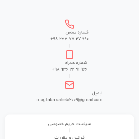
شماره تماس
+98 253 77 27 690
|
شماره همراه
+98 936 24 91 966
|
ایمیل
mogtaba.sahebi2009@gmail.com
سیاست حریم خصوصی
|
قوانین و مقررات