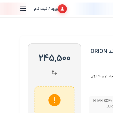
ورود / ثبت نام
245,500
جاباتری-شارژر,
ری NI-MH SC3000