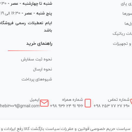
شنبه تا چهارشنبه - عصر -
16:30 الی
ی پای
پنج شنبه - عصر -
16:30 الی 19
ورها
ایام تعطیلات رسمی فروشگا
ل‌ها
باشد
ات رباتیک
راهنمای خرید
ر و تجهیزات
نحوه ثبت سفارش
نحوه ارسال
شیوه‌های پرداخت
شماره تماس
شماره همراه
ایمیل
|
|
hebi2009@gmail.com
+98 936 24 91 966
+98 253 77 27 690
سیاست حریم خصوصی
|
قوانین و مقررات
|
سیاست بازگشت کالا
|
رفع ایرادات و