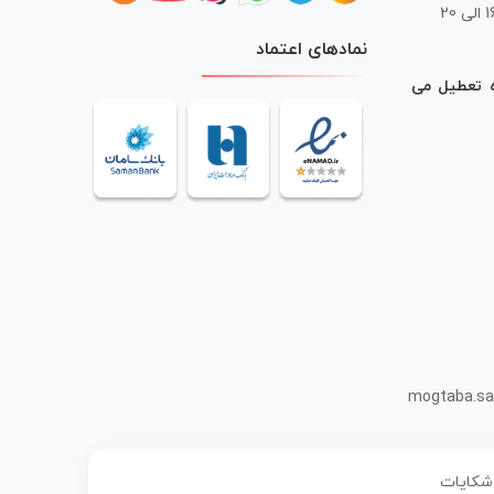
 20
نمادهای اعتماد
ه تعطیل می
mogtaba.sa
 شکایات