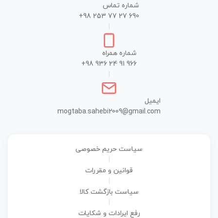
شماره تماس
+98 253 77 27 690
|
شماره همراه
+98 936 24 91 966
|
ایمیل
mogtaba.sahebi2009@gmail.com
سیاست حریم خصوصی
|
قوانین و مقررات
|
سیاست بازگشت کالا
|
رفع ایرادات و شکایات