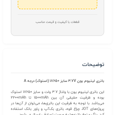
قطعات با کیفیت و قیمت مناسب
توضیحات
باتری لیتیوم یون 3.7V سایز 18650 (استوک) درجه A
این باتری لیتیوم یون با ولتاژ 3.7 ولت و سایز 18650 استوک
بوده و ظرفیت حقیقی آن بین 1500mAh تا 2200mAh
می‌باشد. با توجه به ظرفیت این باتری‌ها، می‌توان از آن‌ها در
پروژه‌های IOT، چراغ قوه، باتری بک‌آپ و پاور بانک استفاده
کرد. رنگ و نوع باتری‌ها به صورت تصادفی ارسال می‌شود.