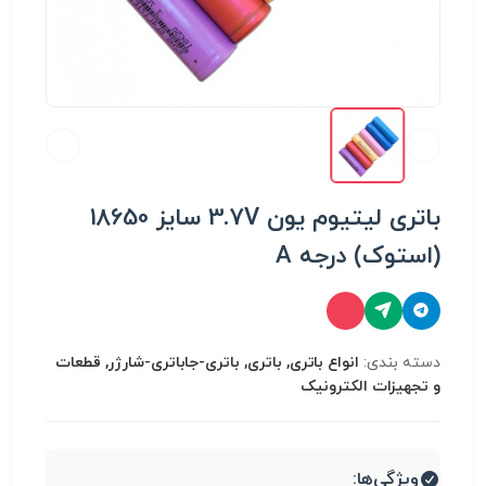
باتری لیتیوم یون 3.7V سایز 18650
(استوک) درجه A
دسته بندی:
انواع باتری, باتری, باتری-جاباتری-شارژر, قطعات
و تجهیزات الکترونیک
ویژگی‌ها: