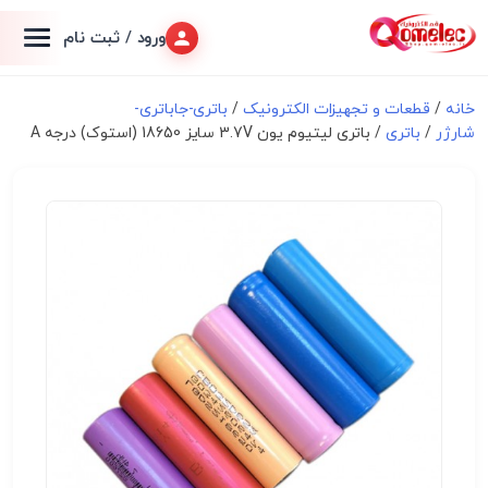
ورود / ثبت نام
خانه
/
قطعات و تجهیزات الکترونیک
/
باتری-جاباتری-
شارژر
/
باتری
/ باتری لیتیوم یون 3.7V سایز 18650 (استوک) درجه A