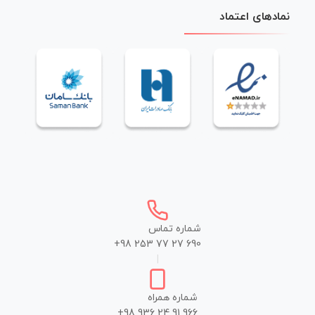
نمادهای اعتماد
شماره تماس
+98 253 77 27 690
|
شماره همراه
+98 936 24 91 966