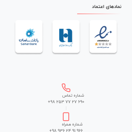
نمادهای اعتماد
شماره تماس
+98 253 77 27 690
|
شماره همراه
+98 936 24 91 966