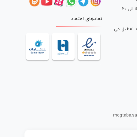
 20
نمادهای اعتماد
ه تعطیل می
mogtaba.sa