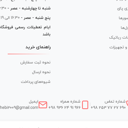
شنبه تا چهارشنبه - عصر -
16:30 الی
ی پای
پنج شنبه - عصر -
16:30 الی 19
ورها
ایام تعطیلات رسمی فروشگا
ل‌ها
باشد
ات رباتیک
راهنمای خرید
ر و تجهیزات
نحوه ثبت سفارش
نحوه ارسال
شیوه‌های پرداخت
شماره تماس
شماره همراه
ایمیل
|
|
hebi2009@gmail.com
+98 936 24 91 966
+98 253 77 27 690