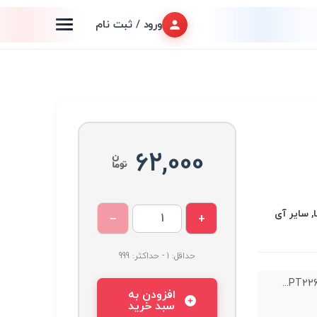
ورود / ثبت نام
62,000
, سایر آی
−
+
حداقل: 1 - حداکثر: 999
افزودن به
سبد خرید