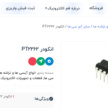
فروشگاه
ثبت فیش واریزی
درباره قم الکترونیک
▼
 تراشه ها
/
سایر آی سی ها
/ انکودر PT2262
انکودر PT2262
دسته بندی:
انواع آیسی ها و تراشه ها
سی ها, قطعات و تجهیزات الکترونیک
انکودر PT2262...
ویژگی‌ها: