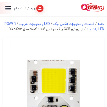
ورود / ثبت نام
خانه
/
قطعات و تجهیزات الکترونیک
/
LED و تجهیزات مرتبط
/
POWER
LED وات بالا
/ ال ای دی COB رنگ مهتابی ۵۰W 220V مدل LY58X52