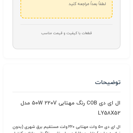
لطفاً بعداً مراجعه کنید
قطعات با کیفیت و قیمت مناسب
توضیحات
ال ای دی COB رنگ مهتابی ۵۰W 220V مدل
LY58X52
ال ای دی ۵۰ وات مهتابی ۲۲۰ ولت مستقیم برق شهری (بدون