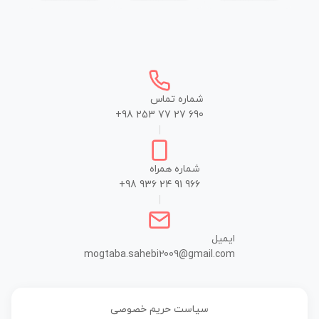
شماره تماس
+98 253 77 27 690
|
شماره همراه
+98 936 24 91 966
|
ایمیل
mogtaba.sahebi2009@gmail.com
سیاست حریم خصوصی