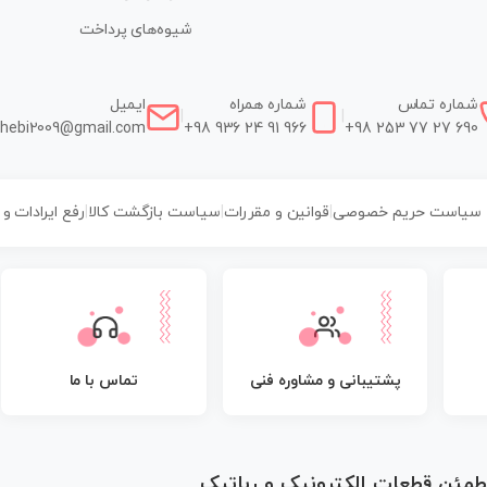
شیوه‌های پرداخت
شماره تماس
شماره همراه
ایمیل
|
|
hebi2009@gmail.com
+98 936 24 91 966
+98 253 77 27 690
سیاست حریم خصوصی
|
قوانین و مقررات
|
سیاست بازگشت کالا
|
رفع ایرادات و
پشتیبانی و مشاوره فنی
تماس با ما
مطمئن قطعات الکترونیک و رباتیک