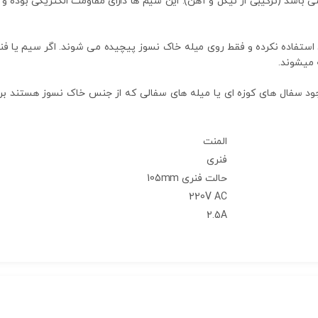
 باشد (ترکیبی از نیکل و آهن). این سیم ها دارای مقاومت الکتریکی بوده و 
 استفاده نکرده و فقط روی میله خاک نسوز پیچیده می شوند. اگر سیم یا فنر
میشوند.
 از وجود سفال های کوزه ای یا میله های سفالی که از جنس خاک نسوز هستند
المنت
فنری
حالت فنری 105mm
220V AC
2.5A