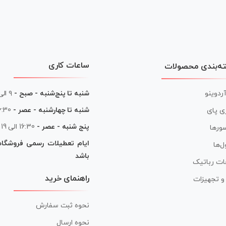
ساعات کاری
ه‌بندی محصولات
آردوینو
شنبه تا پنج‌شنبه - صبح -
۹ الی ۱۳
شنبه تا چهارشنبه - عصر -
16:30 الی
ی پای
پنج شنبه - عصر -
16:30 الی 19
ورها
ایام تعطیلات رسمی فروشگا
ل‌ها
باشد
ات رباتیک
راهنمای خرید
ر و تجهیزات
نحوه ثبت سفارش
نحوه ارسال