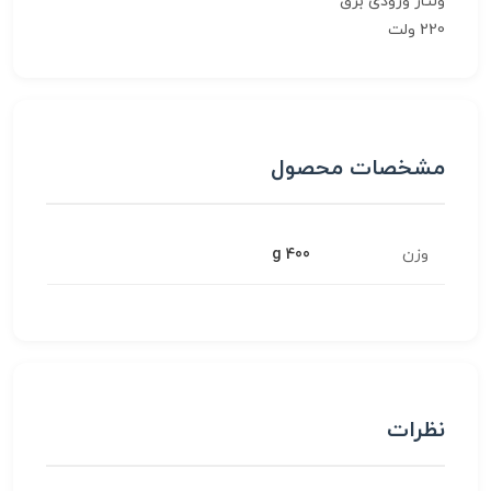
ولتاژ ورودی برق
220 ولت
مشخصات محصول
وزن
400 g
نظرات