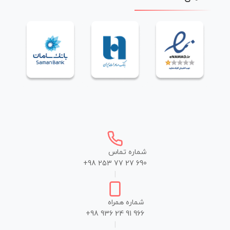
شماره تماس
+98 253 77 27 690
|
شماره همراه
+98 936 24 91 966
|