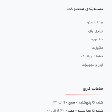
دسته‌بندی محصولات
برد آردوینو
رزبری پای
سنسورها
ماژول‌ها
قطعات رباتیک
ابزار و تجهیزات
ساعات کاری
شنبه تا پنج‌شنبه - صبح -
۹ الی ۱۳
شنبه تا چهارشنبه - عصر -
16:30 الی 20